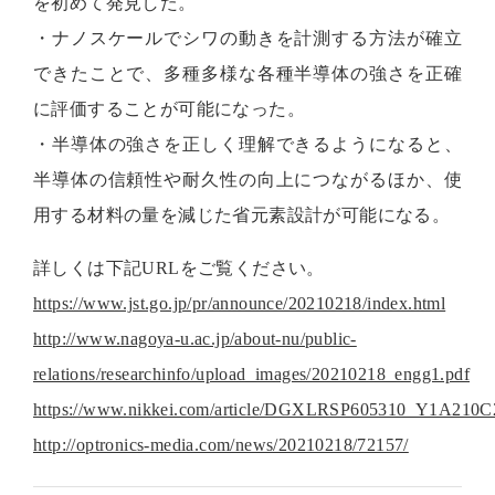
を初めて発見した。
・ナノスケールでシワの動きを計測する方法が確立
できたことで、多種多様な各種半導体の強さを正確
に評価することが可能になった。
・半導体の強さを正しく理解できるようになると、
半導体の信頼性や耐久性の向上につながるほか、使
用する材料の量を減じた省元素設計が可能になる。
詳しくは下記URLをご覧ください。
https://www.jst.go.jp/pr/announce/20210218/index.html
http://www.nagoya-u.ac.jp/about-nu/public-
relations/researchinfo/upload_images/20210218_engg1.pdf
https://www.nikkei.com/article/DGXLRSP605310_Y1A210C
http://optronics-media.com/news/20210218/72157/