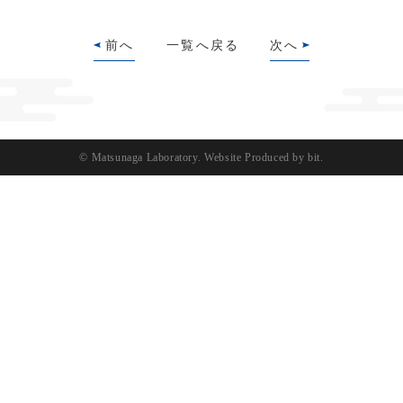
前へ
一覧へ戻る
次へ
© Matsunaga Laboratory.
Website Produced by bit.