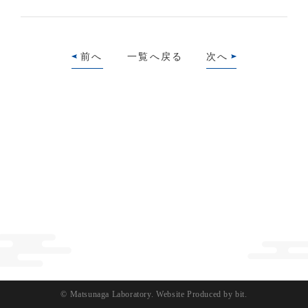
前へ
一覧へ戻る
次へ
© Matsunaga Laboratory.
Website Produced by bit.