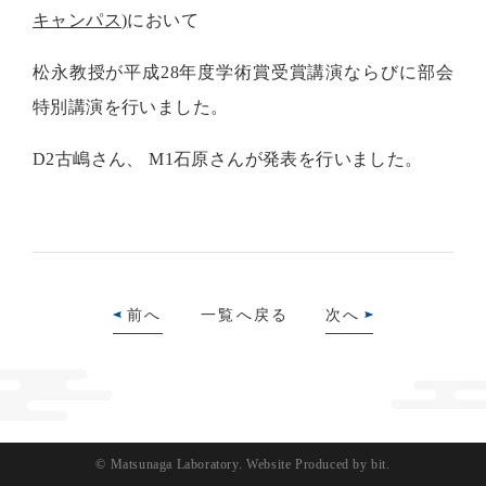
キャンパス
)
において
松永教授が平成
28
年度学術賞受賞講演ならびに部会
特別講演を行いました。
D2古嶋さん、 M1石原さんが発表を行いました。
前へ
一覧へ戻る
次へ
© Matsunaga Laboratory.
Website Produced by bit.